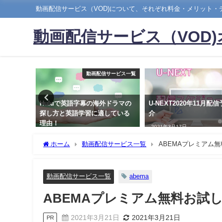
動画配信サービス（VOD)について、それぞれ料金・メリット
動画配信サービス（VOD
サービス一覧
動画配信サービス一覧
マンドを観
Huluで英語字幕の海外ドラマの
U-NEXT2020年11月配
・注意点
探し方と英語学習に適している
介
理由！
2021年3月17日
2020年10月11日
ホーム
動画配信サービス一覧
ABEMAプレミアム
動画配信サービス一覧
abema
ABEMAプレミアム無料お試
2021年3月21日
2021年3月21日
PR