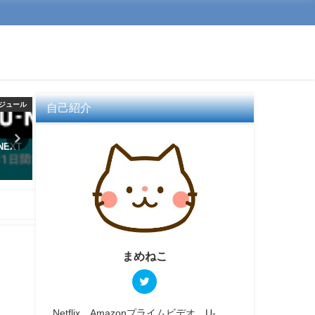
介
ジュール
動画配信サービス一覧
動画配信サー
自己紹介
NEXT
Huluが倍速再生に対応！その他
HuluとNetflixを比較！こ
の再生機能についても調べまし
めばわかる自分に合う動画
た
サービス
2021年1月13日
2021年5月30日
まめねこ
Netflix、Amazonプライムビデオ、U-