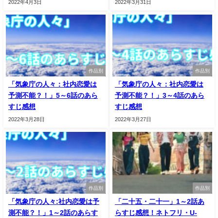
2022年4月3日
2022年3月31日
作品別
作品別
「気象庁の人々：社内恋愛は
「気象庁の人々：社内恋愛は
予測不能？！」5～6話のあら
予測不能？！」3～4話のあら
すじ感想
すじ感想
2022年3月28日
2022年3月27日
作品別
作品別
「気象庁の人々:社内恋愛は予
「二十五・二十一」1～2話あ
測不能？！」1～2話のあらす
らすじ感想！ネトフリ・U-