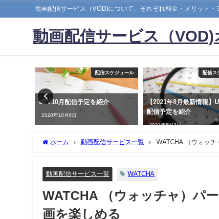
動画配信サービス（VOD)について、それぞれ料金・メリット
動画配信サービス（VOD
サービス一覧
配信スケジュール
配信ス
スセット
dTV10月配信予定を紹介
【2021年8月最新情報】U-
法を解説
配信予定を紹介
2020年10月6日
2021年8月3日
ホーム
動画配信サービス一覧
WATCHA （ウォ
動画配信サービス一覧
WATCHA
WATCHA （ウォッチャ）
画を楽しめる