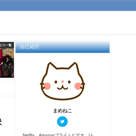
介
ビス一覧
動画配信サービス一覧
配信スケ
自己紹介
デメリッ
U-NEXTのライブ配信をテレビで
【2022年1月最新情報】U-N
見る方法
韓国ドラマ配信一覧
2023年10月1日
2022年1月8日
まめねこ
映
Netflix、Amazonプライムビデオ、U-