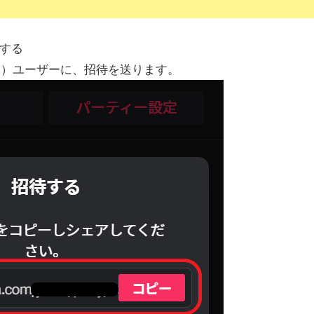
する
ャ）ユーザーに、招待を送ります。