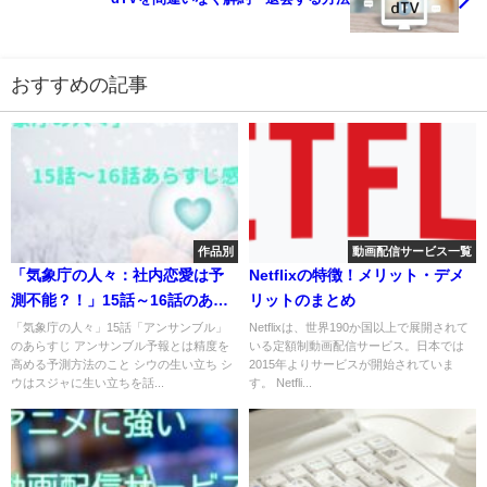
おすすめの記事
作品別
動画配信サービス一覧
「気象庁の人々：社内恋愛は予
Netflixの特徴！メリット・デメ
測不能？！」15話～16話のあら
リットのまとめ
すじ感想
「気象庁の人々」15話「アンサンブル」
Netflixは、世界190か国以上で展開されて
のあらすじ アンサンブル予報とは精度を
いる定額制動画配信サービス。日本では
高める予測方法のこと シウの生い立ち シ
2015年よりサービスが開始されていま
ウはスジャに生い立ちを話...
す。 Netfli...