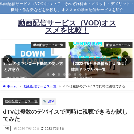
動画配信サービス（VOD)について、それぞれ料金・メリット・デメリット・
機能・作品数などを比較し、オススメの動画配信サービスを紹介
動画配信サービス（VOD)オス
スメを比較！
動画配信サービス一覧
配信スケジュール
Huluのダウンロード機能の使い方
【2022年6月最新情報】U-NEXT
と注意点
韓国ドラマ配信一覧
2020年10月8日
2022年6月5日
ホーム
動画配信サービス一覧
dTVは複数のデバイスで同時に視聴できるか
試してみた
動画配信サービス一覧
dTV
dTVは複数のデバイスで同時に視聴できるか試し
てみた
PR
2020年6月25日
2022年3月3日