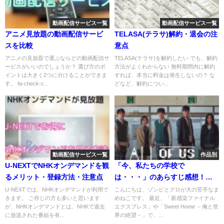
動画配信サービス一覧
動画配信サービス一覧
アニメ見放題の動画配信サービ
TELASA(テラサ)解約・退会の注
スを比較
意点
アニメの見放題で選ぶならどの動画配信サ
TELASA(テラサ)を解約したい でも、解約
ービスがいいのでしょうか？ 選び方のポ
方法がよくわからない 無料期間内に解約
イントは大きく2つに分けることができま
すれば、本当に料金は発生しないの？ な
す。 fa-check-c...
どなど、解約につい...
動画配信サービス一覧
作品別
U-NEXTでNHKオンデマンドを観
「今、私たちの学校で
るメリット・登録方法・注意点
は・・・」のあらすじ感想！ネ
トフリ・U-NEXT・Hulu配信は
U-NEXTでは、NHKオンデマンドが利用で
こんにちは、ゾンビとグロが大の苦手なま
きます。 ご存じの方も多いと思います
めねこです。 最近、「新感染ファイナル
どこ？
が、NHKオンデマンドとは、NHKで過去
エクスプレス」や「Sweet Home －俺と世
に放送された番組を有...
界の絶望－」で、...