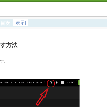
[
表示
]
目次
す方法
す。