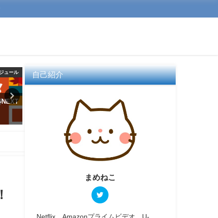
介
ジュール
動画配信サービス一覧
動画配信サー
自己紹介
NEXT
Huluの画質はどう？画質の設
U-NEXTの解約と退会は違
定・変更方法について
れぞれをわかりやすく解説
2020年10月10日
2023年10月1日
まめねこ
！
Netflix、Amazonプライムビデオ、U-