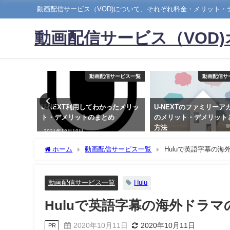
動画配信サービス（VOD)について、それぞれ料金・メリット
動画配信サービス（VOD
サービス一覧
動画配信サービス一覧
動画配信サ
から解
U-NEXT利用してわかったメリッ
U-NEXTのファミリーア
て解説
ト・デメリットのまとめ
のメリット・デメリット
方法
2021年12月19日
2021年9月17日
ホーム
動画配信サービス一覧
Huluで英語字幕の
動画配信サービス一覧
Hulu
Huluで英語字幕の海外ドラ
2020年10月11日
2020年10月11日
PR