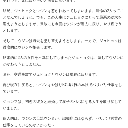
それでも、元に戻りたいと切実に願います。
結局、ジュヒョクとウジンは惹かれあってしまいます。運命の2人ってこ
となんでしょうね。でも、この人生はジュヒョクにとって最悪の結末を
迎えようとしますが、果敢にも今度はウジンが過去に戻り、やり直そう
とします。
そして、ウジンは過去を塗り替えようとします。一方で、ジュヒョクは
徹底的にウジンを拒否します。
結果的に2人の女性を不幸にしてしまったジュヒョクは、決してウジンに
かかわろうとしません。
また、交通事故でジュヒョクとウジンは現在に戻ります。
再び現在に戻ると、ウジンはやはりKCU銀行の本社でバリバリ仕事をし
ています。
ジョンフは、初恋の彼女と結婚して双子のパパになる人生を取り戻して
いました。
個人的は、ウジンの母親ウンミが、認知症にはならず、バリバリ営業の
仕事をしているのがよかった～