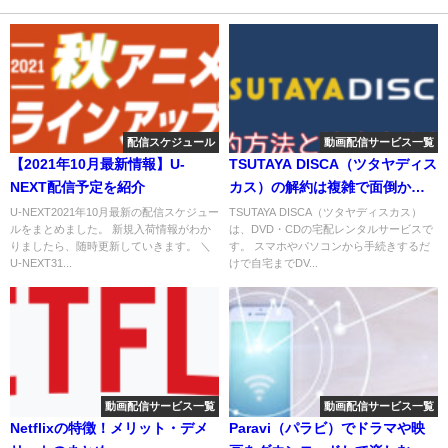
配信スケジュール
動画配信サービス一覧
【2021年10月最新情報】U-
TSUTAYA DISCA（ツタヤディス
NEXT配信予定を紹介
カス）の解約は複雑で面倒か検
証
U-NEXT2021年10月最新の配信スケジュー
TSUTAYA DISCA（ツタヤディスカス）
ルをまとめました。 新規入荷情報がわか
は、DVD・CDの宅配レンタルサービスで
りましたら、随時更新していきます。 ＼
す。 スマホやパソコンから手続きするだ
U-NEXT31...
けで自宅までDV...
動画配信サービス一覧
動画配信サービス一覧
Netflixの特徴！メリット・デメ
Paravi（パラビ）でドラマや映