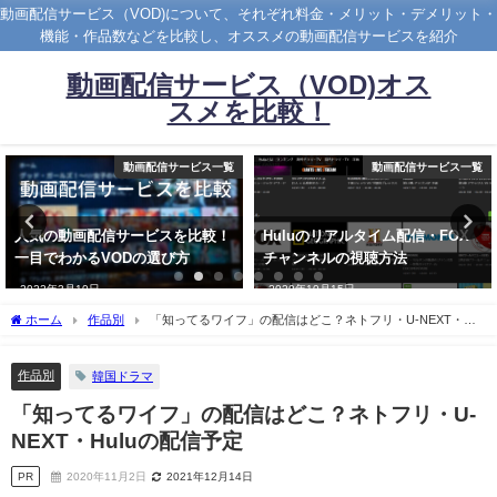
動画配信サービス（VOD)について、それぞれ料金・メリット・デメリット・
機能・作品数などを比較し、オススメの動画配信サービスを紹介
動画配信サービス（VOD)オス
スメを比較！
動画配信サービス一覧
配信スケジュール
Huluのリアルタイム配信・FOX
【2022年3月最新情報】U-NEXT
チャンネルの視聴方法
韓国ドラマ配信一覧
2020年10月15日
2023年10月1日
ホーム
作品別
「知ってるワイフ」の配信はどこ？ネトフリ・U-NEXT・
Huluの配信予定
作品別
韓国ドラマ
「知ってるワイフ」の配信はどこ？ネトフリ・U-
NEXT・Huluの配信予定
PR
2020年11月2日
2021年12月14日