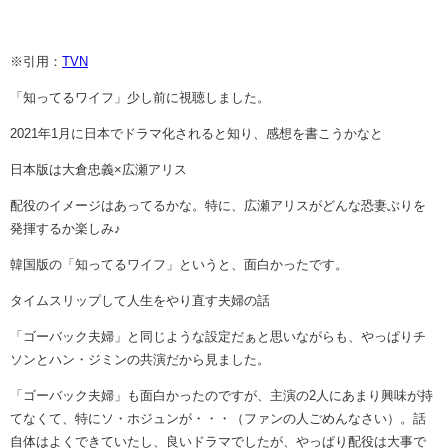
※引用：
TVN
「知ってるワイフ」少し前に視聴しました。
2021年1月に日本でドラマ化されると知り、感想を書こうかなと
日本版は大倉忠義×広瀬アリス
配役のイメージはあってるかな。特に、広瀬アリスがどんな恐妻ぶりを
発揮するか楽しみ♪
韓国版の「知ってるワイフ」というと、面白かったです。
タイムスリップして人生をやり直す夫婦の話
「ゴーバック夫婦」と同じような設定だぁと思いながらも、やっぱりチ
ソンとハン・ジミンの共演だから見ました。
「ゴーバック夫婦」も面白かったのですが、主演の2人にあまり興味が持
てなくて、特にソ・ホジュンが・・・（ファンの人ごめんなさい）。話
自体はよくできていたし、良いドラマでしたが、やっぱり配役は大事で