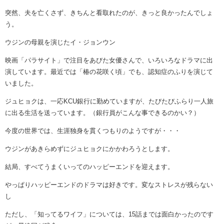
突然、夫を亡くさず、きちんと看取れたのが、きっと良かったんでしょ
う。
ウジンの母親を演じたイ・ジョンウン
映画「パラサイト」で注目をあびた女優さんで、いろいろなドラマに出
演しています。最近では「椿の花咲く頃」でも、認知症のふりを演じて
いました。
ジュヒョクは、一応KCU銀行に勤めていますが、たびたびふらり一人旅
に出る生活を送っています。（銀行員がこんな事できるのかい？）
今度の世界では、生涯独身を貫くつもりのようですが・・・
ウジンがあきらめずにジュヒョクにかかわろうとします。
結局、すべてうまくいってのハッピーエンドを迎えます。
やっぱりハッピーエンドのドラマは好きです。変なストレスが残らない
し
ただし、「知ってるワイフ」については、15話までは面白かったのです