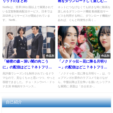
リットのまとめ
画をダウンロードして楽しむ方
法
Netflixは、世界190か国以上で展開されて
ネットにつなげなくても好きな時に動画を
いる定額制動画配信サービス。日本では
楽しめるダウンロード機能 動画配信サー
2015年よりサービスが開始されていま
ビスを利用する時に、ダウンロード機能が
す。 Netfli...
あれば、ぐんと利便性が高く...
作品別
作品別
「秘密の森～深い闇の向こう
「ノクドゥ伝～花に降る月明り
に」の配信はどこ？ネトフリ・
～」の配信はどこ？ネトフリ・
U-NEXT・Huluの配信予定
U-NEXT・Huluの配信予定
高評価でシーズン2も制作されているドラ
「ノクドゥ伝～花に降る月明り～」は、ウ
マなので、見なくちゃと思いつつ、やっと
ェブマンガが原作のラブコメでありなが
視聴できました。 チョ・スンウ×ペ・ドゥ
ら、中盤以降は王位争いを描いたシリアス
ナ主演 本格的サスペンス...
な展開に 原題は「조선로코-...
自己紹介