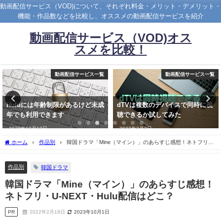
動画配信サービス（VOD)について、それぞれ料金・メリット・デメリット・
機能・作品数などを比較し、オススメの動画配信サービスを紹介
動画配信サービス（VOD)オス
スメを比較！
動画配信サービス一覧
動画配信サービス一覧
Huluには年齢制限があるけど未成
dTVは複数のデバイスで同時に視
年でも利用できます
聴できるか試してみた
2020年10月13日
2022年3月3日
ホーム
作品別
韓国ドラマ「Mine（マイン）」のあらすじ感想！ネトフリ・
U-NEXT・Hulu配信はどこ？
作品別
韓国ドラマ
韓国ドラマ「Mine（マイン）」のあらすじ感想！
ネトフリ・U-NEXT・Hulu配信はどこ？
PR
2022年2月18日
2023年10月1日