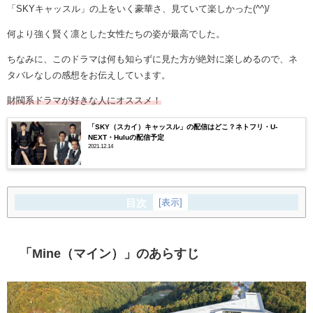
「SKYキャッスル」の上をいく豪華さ、見ていて楽しかった(^^)/
何より強く賢く凛とした女性たちの姿が最高でした。
ちなみに、このドラマは何も知らずに見た方が絶対に楽しめるので、ネ
タバレなしの感想をお伝えしています。
財閥系ドラマが好きな人にオススメ！
「SKY（スカイ）キャッスル」の配信はどこ？ネトフリ・U-
NEXT・Huluの配信予定
2021.12.14
目次
[
表示
]
「Mine（マイン）」のあらすじ