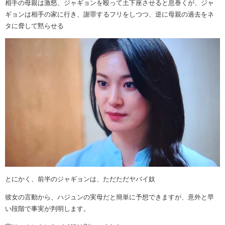
相手の母親は激怒、ジャギョンを殴って土下座させると息巻くが、ジャ
ギョンは相手の家に行き、謝罪するフリをしつつ、逆に母親の過去をネ
タに脅して黙らせる
とにかく、前半のジャギョンは、ただただヤバイ奴
彼女の言動から、ハジュンの実母だと簡単に予想できますが、意外と早
い段階で事実が判明します。